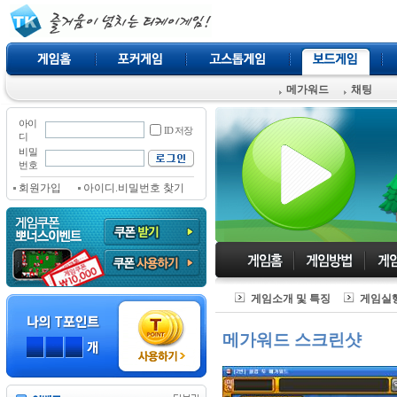
메가워드
채팅
아이
ID 저장
디
비밀
번호
회원가입
아이디.비밀번호 찾기
게임소개 및 특징
게임실