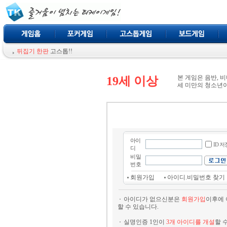
뒤집기 한판
고스톱!!
본 게임은 음반, 
19세 이상
세 미만의 청소년
아이
ID 저
디
비밀
번호
회원가입
아이디.비밀번호 찾기
아이디가 없으신분은
회원가입
이후에 
할 수 있습니다.
실명인증 1인이
3개 아이디를 개설
할 